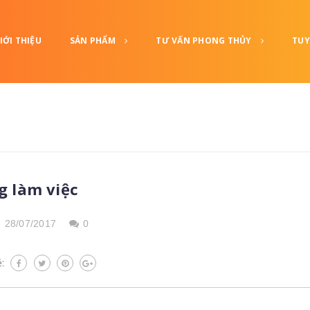
IỚI THIỆU
SẢN PHẨM
TƯ VẤN PHONG THỦY
TUY
g làm việc
,
28/07/2017
0
ẻ: