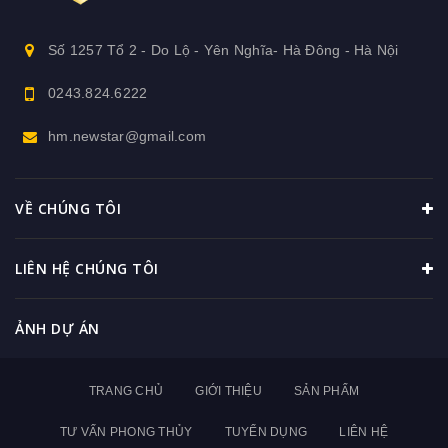
Số 1257 Tổ 2 - Do Lộ - Yên Nghĩa- Hà Đông - Hà Nội
0243.824.6222
hm.newstar@gmail.com
VỀ CHÚNG TÔI
LIÊN HỆ CHÚNG TÔI
ẢNH DỰ ÁN
TRANG CHỦ
GIỚI THIỆU
SẢN PHẨM
TƯ VẤN PHONG THỦY
TUYỂN DỤNG
LIÊN HỆ