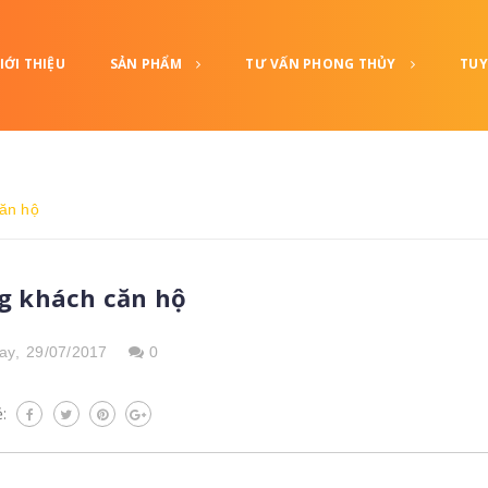
IỚI THIỆU
SẢN PHẨM
TƯ VẤN PHONG THỦY
TUY
ăn hộ
g khách căn hộ
ay,
29/07/2017
0
ẻ: