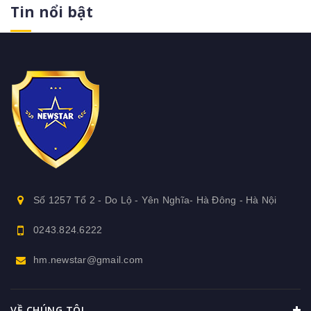
Tin nổi bật
Số 1257 Tổ 2 - Do Lộ - Yên Nghĩa- Hà Đông - Hà Nội
0243.824.6222
hm.newstar@gmail.com
VỀ CHÚNG TÔI