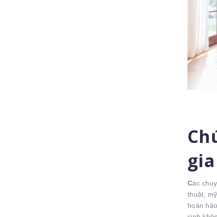
Chú
gia
C
ác chuy
thuật, m
hoàn hảo 
sinh khôn