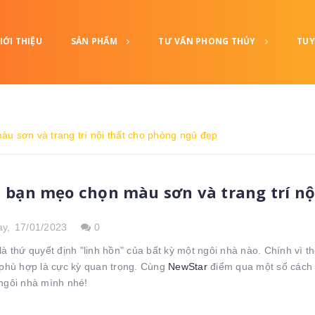
IỚI THIỆU
SẢN PHẨM
TƯ VẤN PHONG THỦY
TUY
 sơn và trang trí nội thất cho phòng ngủ đẹp
 bạn mẹo chọn màu sơn và trang trí nộ
ay,
17/01/2023
0
là thứ quyết định "linh hồn" của bất kỳ một ngôi nhà nào. Chính vì
phù hợp là cực kỳ quan trọng. Cùng
NewStar
điểm qua một số cách 
ngôi nhà mình nhé!