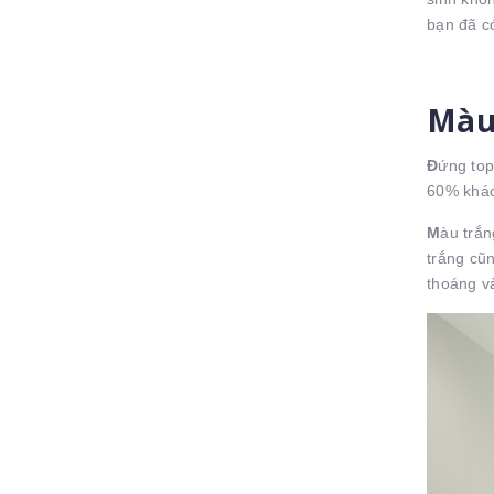
bạn đã c
Màu 
Đ
ứng top
60% khác
M
àu trắn
trắng cũ
thoáng v