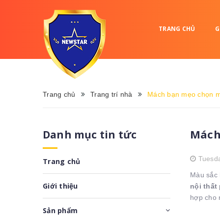
TRANG CHỦ
G
Trang chủ
Trang trí nhà
Mách bạn mẹo chọn màu
Mách
Danh mục tin tức
Tuesd
Trang chủ
Màu sắc 
Giới thiệu
nội thất
hợp cho 
Sản phẩm