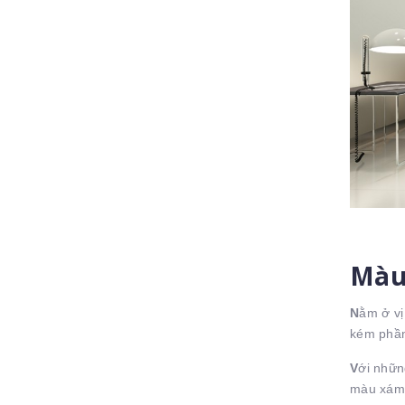
Màu 
N
ằm ở vị
kém phần
V
ới nhữn
màu xám 