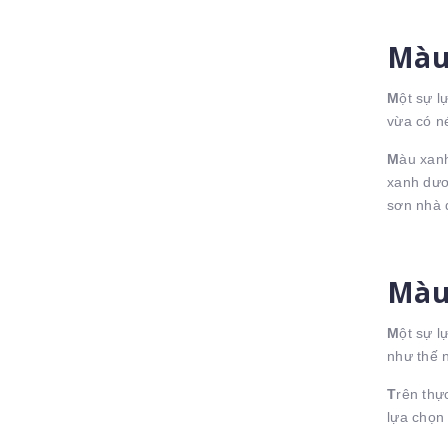
Màu
M
ột sự 
vừa có n
M
àu xan
xanh dươ
sơn nhà 
Màu
M
ột sự l
như thế 
T
rên thự
lựa chọn