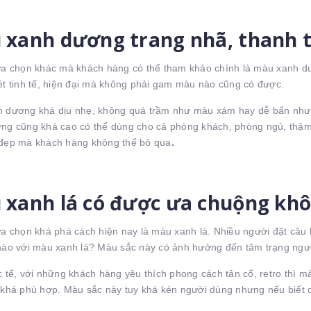
 xanh dương trang nhã, thanh 
lựa chọn khác mà khách hàng có thể tham khảo chính là màu xanh dư
ét tinh tế, hiện đại mà không phải gam màu nào cũng có được.
h dương khá dịu nhẹ, không quá trầm như màu xám hay dễ bẩn như
ng cũng khá cao có thể dùng cho cả phòng khách, phòng ngủ, thậm 
đẹp mà khách hàng không thể bỏ qua
.
 xanh lá có được ưa chuộng kh
ựa chọn khá phá cách hiện nay là màu xanh lá. Nhiều người đặt câu 
nào với màu xanh lá? Màu sắc này có ảnh hưởng đến tâm trạng ng
c tế, với những khách hàng yêu thích phong cách tân cổ, retro thì 
 khá phù hợp. Màu sắc này tuy khá kén người dùng nhưng nếu biết cá