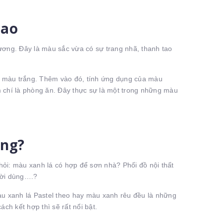
tao
ơng. Đây là màu sắc vừa có sự trang nhã, thanh tao
 màu trắng. Thêm vào đó, tính ứng dụng của màu
chí là phòng ăn. Đây thực sự là một trong những màu
ông?
hỏi: màu xanh lá có hợp để sơn nhà? Phối đồ nội thất
ười dùng….?
màu xanh lá Pastel theo hay màu xanh rêu đều là những
ch kết hợp thì sẽ rất nổi bật.