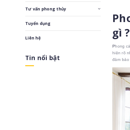
Tư vấn phong thủy
Pho
Tuyển dụng
gì ?
Liên hệ
P
hong cá
hiện rõ n
Tin nổi bật
đảm bảo l