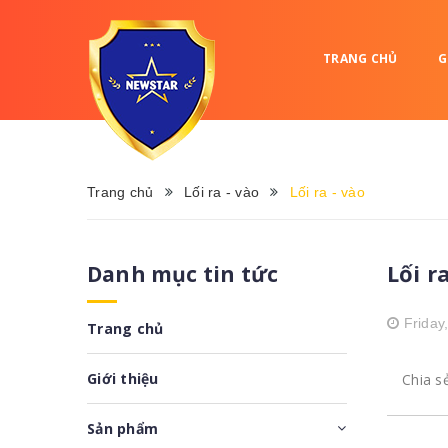
TRANG CHỦ
G
Trang chủ
Lối ra - vào
Lối ra - vào
Lối r
Danh mục tin tức
Friday
Trang chủ
Giới thiệu
Chia s
Sản phẩm