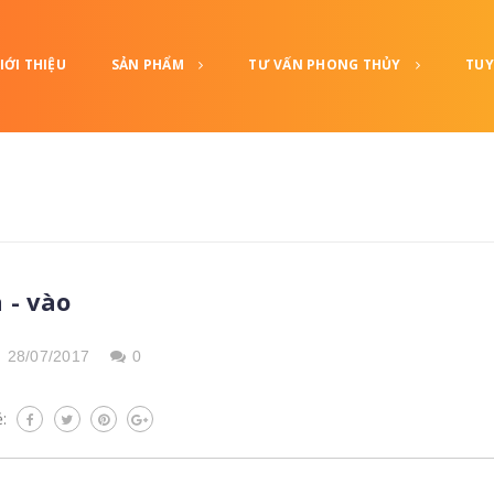
IỚI THIỆU
SẢN PHẨM
TƯ VẤN PHONG THỦY
TUY
a - vào
,
28/07/2017
0
ẻ: