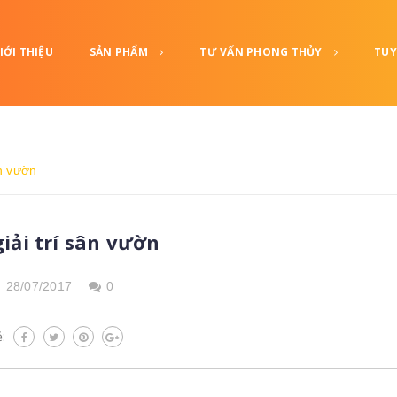
IỚI THIỆU
SẢN PHẨM
TƯ VẤN PHONG THỦY
TUY
ân vườn
iải trí sân vườn
,
28/07/2017
0
ẻ: